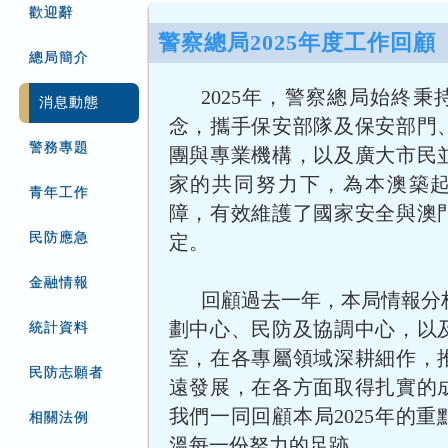
歡迎辭
警察總局2025年度工作回顧
總局簡介
2025年，警察總局始終秉
消息動態
念，攜手保安部隊及保安部門
警務專題
團與專業機構，以及廣大市民
家的共同努力下，為本澳築
青年工作
障，有效維護了國家安全與澳
民防應急
定。
金融情報
回顧過去一年，本局情報分
劃中心、民防及協調中心，以
統計資料
室，在各專屬領域深耕細作，
民防志願者
遠發展，在各方面取得扎實的
我們一同回顧本局2025年的
相關法例
溫每一份努力的足跡。