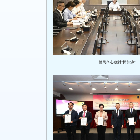
警民齊心應對“樺加沙”