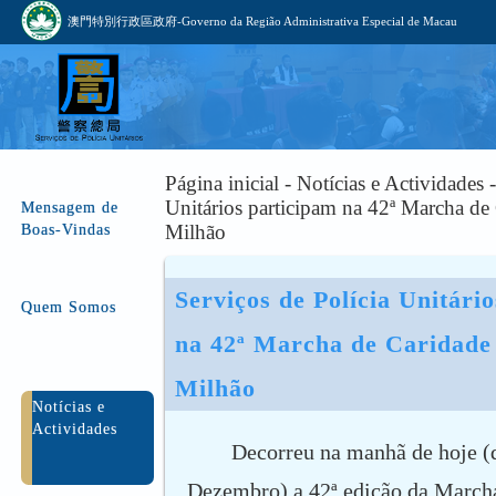
澳門特別行政區政府-Governo da Região Administrativa Especial de Macau
Página inicial - Notícias e Actividades 
Unitários participam na 42ª Marcha d
Mensagem de
Milhão
Boas-Vindas
Serviços de Polícia Unitário
Quem Somos
na 42ª Marcha de Caridade
Milhão
Notícias e
Actividades
Decorreu na manhã de hoje (
Dezembro) a 42ª edição da March