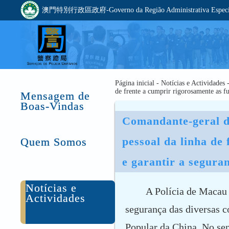
澳門特別行政區政府-Governo da Região Administrativa Especia
Página inicial - Notícias e Actividad
de frente a cumprir rigorosamente as f
Mensagem de
Boas-Vindas
Comandante-geral d
pessoal da linha de 
Quem Somos
e garantir a segura
Notícias e
A Polícia de Macau 
Actividades
segurança das diversas 
Popular da China. No sen