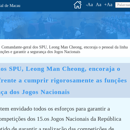
-Aa
Aa
+Aa
l de Macau
es - Comandante-geral dos SPU, Leong Man Cheong, encoraja o pessoal da linha
unções e garantir a segurança dos Jogos Nacionais
os SPU, Leong Man Cheong, encoraja o 
frente a cumprir rigorosamente as funções 
nça dos Jogos Nacionais
tem envidado todos os esforços para garantir a
competições dos 15.os Jogos Nacionais da República
tido de garantir a realização das competições de