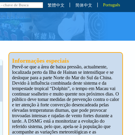
丨
丨
Português
繁體中文
简体中文
Informações especiais
Prevê-se que a área de baixa pressão, actualmente,
localizada perto da Ilha de Hainan se intensifique e se
desloque para a parte Norte do Mar do Sul da China.
Devido à influência combinada deste sistema e da
tempestade tropical “Dolphin”, o tempo em Macau vai
continuar soalheiro e muito quente nos próximos dias. O
público deve tomar medidas de prevenção contra o calor
e ter atenção à forte convecção desencadeada pelas
elevadas temperaturas diurnas, que pode provocar
trovoadas intensas e rajadas de vento fortes durante a
tarde. A DSMG está a monitorizar a evolução do
referido sistema, pelo que, apela-se à população que
acompanhe as variações meteorológicas e as