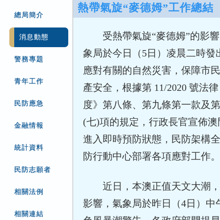
熱帶氣旋“麥德姆”工作總結
總局簡介
受熱帶氣旋“麥德姆”的影
消息動態
象局於今日（5日）凌晨二時發
警務專題
應對有關的自然災害，保障市
青年工作
產安全，根據第 11/2020 號
度》第八條、第九條第一款及
民防應急
(七)項的規定，行政長官宣佈
金融情報
進入即時預防狀態，民防架構
統計資料
防行動中心部署各項應對工作
民防志願者
近日，本澳正值天文大潮，
相關法例
影響，氣象局於昨日（4日）中
相關連結