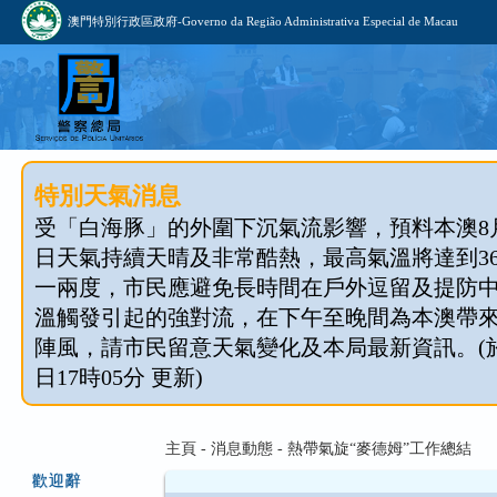
澳門特別行政區政府-Governo da Região Administrativa Especial de Macau
特別天氣消息
受「白海豚」的外圍下沉氣流影響，預料本澳8月1
日天氣持續天晴及非常酷熱，最高氣溫將達到3
一兩度，市民應避免長時間在戶外逗留及提防
溫觸發引起的強對流，在下午至晚間為本澳帶
陣風，請市民留意天氣變化及本局最新資訊。(於 2
日17時05分 更新)
主頁 - 消息動態 - 熱帶氣旋“麥德姆”工作總結
歡迎辭