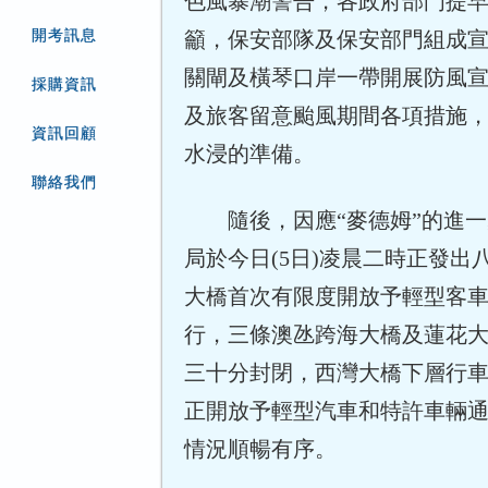
色風暴潮警告，各政府部門提
開考訊息
籲，保安部隊及保安部門組成
關閘及橫琴口岸一帶開展防風
採購資訊
及旅客留意颱風期間各項措施
資訊回顧
水浸的準備。
聯絡我們
隨後，因應“麥德姆”的進
局於今日(5日)凌晨二時正發出
大橋首次有限度開放予輕型客
行，三條澳氹跨海大橋及蓮花
三十分封閉，西灣大橋下層行
正開放予輕型汽車和特許車輛
情況順暢有序。