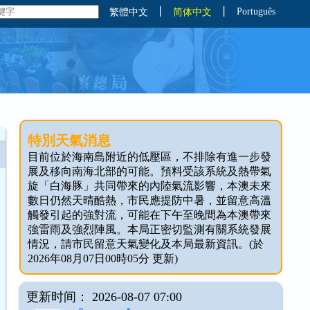
丨
丨
Português
繁體中文
简体中文
特別天氣消息
目前位於海南島附近的低壓區，不排除有進一步發
展及移向南海北部的可能。預料受該系統及熱帶氣
旋「白海豚」共同帶來的內陸氣流影響，本澳未來
數日仍然天晴酷熱，市民應提防中暑，並留意高溫
觸發引起的強對流，可能在下午至晚間為本澳帶來
強雷雨及強烈陣風。本局正密切監測有關系統發展
情況，請市民留意天氣變化及本局最新資訊。(於
2026年08月07日00時05分 更新)
更新时间： 2026-08-07 07:00