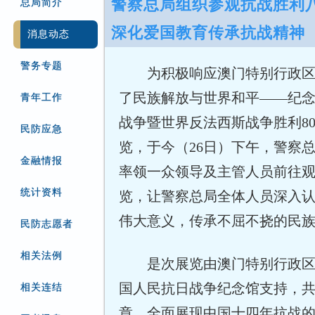
警察总局组织参观抗战胜利八
总局简介
深化爱国教育传承抗战精神
消息动态
警务专题
为积极响应澳门特别行政区
了民族解放与世界和平——纪
青年工作
战争暨世界反法西斯战争胜利80
民防应急
览，于今（26日）下午，警察
金融情报
率领一众领导及主管人员前往
统计资料
览，让警察总局全体人员深入
伟大意义，传承不屈不挠的民
民防志愿者
相关法例
是次展览由澳门特别行政
国人民抗日战争纪念馆支持，
相关连结
章，全面展现中国十四年抗战