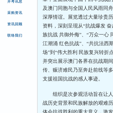
开考讯息
及澳门同胞与全国人民风雨同
采购资讯
深厚情谊。展览透过大量珍贵
资讯回顾
资料，深刻呈现从“抗战爆发 奋
族抗战 共御外侮”、“万众一心 
联络我们
江潮涌 红色抗战”、“共抗法西
场”到“伟大胜利 民族复兴转折
并突出展示澳门各界在抗战期
传、赈济难民乃至奔赴前线等
支援祖国抗战的感人事迹。
组织是次参观活动旨在让
战历史背景和民族解放的艰难
体会抗战胜利的重大意义，激