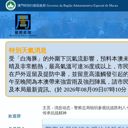
澳門特別行政區政府-Governo da Região Administrativa Especial de Macau
特別天氣消息
受「白海豚」的外圍下沉氣流影響，預料本澳
晴及非常酷熱，最高氣溫可達36度或以上，市
在戶外逗留及提防中暑，並留意高溫觸發引起
午至晚間為本澳帶來強雷雨及強烈陣風，請市
及本局最新資訊。(於 2026年08月09日07時10分
主页 - 消息动态 - 警察总局组织参观抗战胜利
传承抗战精神
欢迎辞