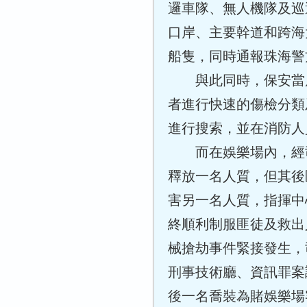
邏車隊、無人機隊及巡
口岸、主要幹道和跨海
船隻，同時通報珠海警
與此同時，保安當
者進行快速的傷檢分類
進行搜索，並在消防人
而在娛樂場內，經
釋放一名人質，但其後
害另一名人質，指揮中
終順利制服匪徒及救出
械搶劫事件緊接發生，
刑事技術廳、資訊罪案
後一名喬裝為賭娛樂場