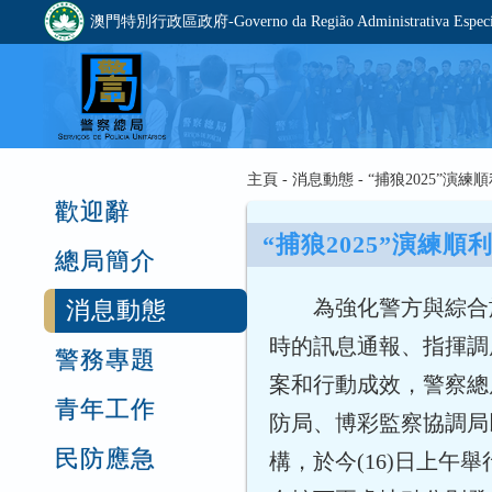
澳門特別行政區政府-Governo da Região Administrativa Especia
主頁 - 消息動態 - “捕狼2025”
歡迎辭
“捕狼2025”演練
總局簡介
為強化警方與綜合
消息動態
時的訊息通報、指揮調
警務專題
案和行動成效，警察總
青年工作
防局、博彩監察協調局
民防應急
構，於今(16)日上午