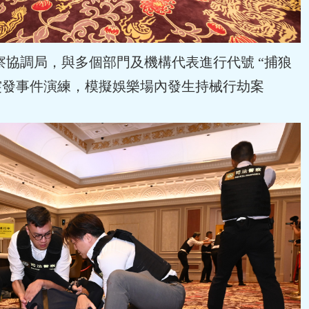
察協調局，與多個部門及機構代表進行代號 “捕狼
樂場突發事件演練，模擬娛樂場內發生持械行劫案