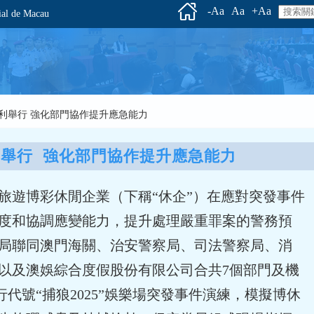
-Aa
Aa
+Aa
l de Macau
演練順利舉行 強化部門協作提升應急能力
順利舉行  強化部門協作提升應急能力
旅遊博彩休閒企業（下稱“休企”）在應對突發事件
度和協調應變能力，提升處理嚴重罪案的警務預
局聯同澳門海關、治安警察局、司法警察局、消
以及澳娛綜合度假股份有限公司合共7個部門及機
舉行代號“捕狼2025”娛樂場突發事件演練，模擬博休