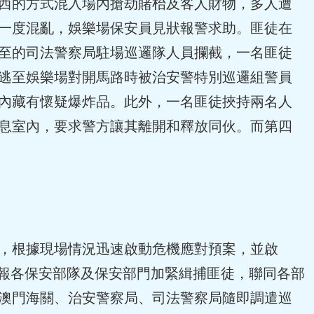
西的方式混入場內搶劫賭枱及客人財物，多人遭
一度混亂，娛樂場保安員見狀報警求助。匪徒在
至的司法警察局駐場巡邏隊人員攔截，一名匪徒
逃至娛樂場對開馬路時被治安警特別巡邏組警員
內藏有懷疑爆炸品。此外，一名匪徒挾持兩名人
息室內，要求警方讓其離開和釋放同伙。
而第四
，根據現場情況迅速啟動危機應對預案，並啟
通報各保安部隊及保安部門加緊緝捕匪徒，聯同各部
澳門海關、治安警察局、司法警察局隨即調遣巡