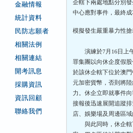
企轄下兩處地點分別發
金融情報
中心應對事件，最終成
統計資料
民防志願者
模擬發生嚴重暴力性搶
相關法例
演練於7月16日
相關連結
罪集團以向休企度假股
開考訊息
於該休企轄下位於澳門
元加密貨幣，否則將陸
採購資訊
力。休企立即就事件向
資訊回顧
接報後迅速展開追蹤排
聯絡我們
店、娛樂場及周邊區域
與此同時，休企轄