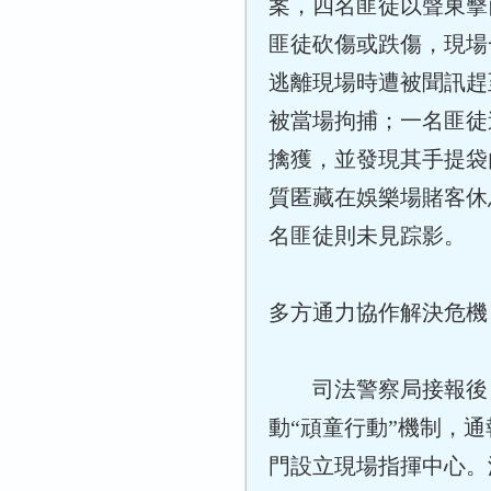
案，四名匪徒以聲東擊
匪徒砍傷或跌傷，現場
逃離現場時遭被聞訊趕
被當場拘捕；一名匪徒
擒獲，並發現其手提袋
質匿藏在娛樂場賭客休
名匪徒則未見踪影。
多方通力協作解決危機
司法警察局接報後
動“頑童行動”機制，
門設立現場指揮中心。