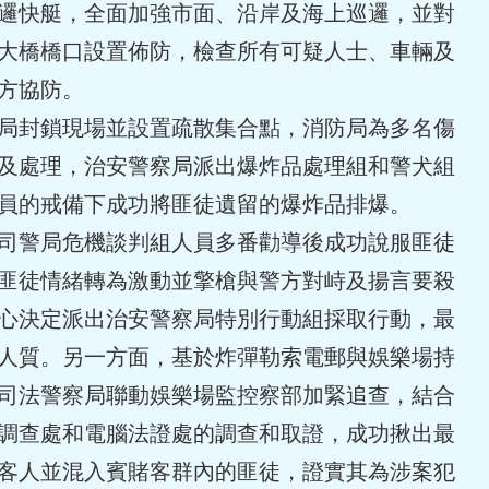
邏快艇，全面加強市面、沿岸及海上巡邏，並對
大橋橋口設置佈防，檢查所有可疑人士、車輛及
方協防。
局封鎖現場並設置疏散集合點，消防局為多名傷
及處理，治安警察局派出爆炸品處理組和警犬組
員的戒備下成功將匪徒遺留的爆炸品排爆。
司警局危機談判組人員多番勸導後成功說服匪徒
匪徒情緒轉為激動並擎槍與警方對峙及揚言要殺
心決定派出治安警察局特別行動組採取行動，最
人質。另一方面，基於炸彈勒索電郵與娛樂場持
司法警察局聯動娛樂場監控察部加緊追查，結合
調查處和電腦法證處的調查和取證，成功揪出最
客人並混入賓賭客群內的匪徒，證實其為涉案犯