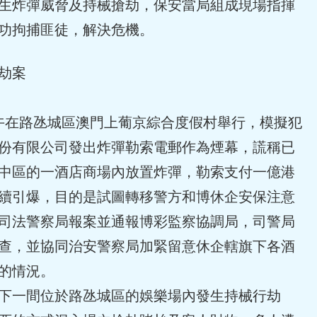
生炸彈威脅及持械搶劫，保安當局組成現場指揮
功拘捕匪徒，解決危機。
劫案
上午在路氹城區澳門上葡京綜合度假村舉行，模擬犯
份有限公司發出炸彈勒索電郵作為煙幕，謊稱已
中區的一酒店商場內放置炸彈，勒索支付一億港
續引爆，目的是試圖轉移警方和博休企安保注意
司法警察局報案並通報博彩監察協調局，司警局
查，並協同治安警察局加緊留意休企轄旗下各酒
的情況。
下一間位於路氹城區的娛樂場內發生持械行劫