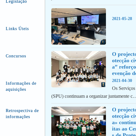
Legislação
2021-05-28
Links Úteis
O project
Concursos
otecção ci
a” reforço
evenção d
2021-04-30
Informações de
Os Serviços 
aquisições
(SPU) continuam a organizar juntamente c
O project
Retrospectiva de
otecção ci
informações
a» continu
itas ao C
s de Prote