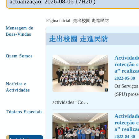
actualização: 2026-08-06 17H20 )
Página inicial- 走出校園 走進民防
Mensagem de
Boas-Vindas
走出校園 走進民防
Quem Somos
Actividad
rotecção c
a” realiz
2022-05-30
Notícias e
Os Serviços 
Actividades
(SPU) pross
actividades “Co…
Tópicos Especiais
Actividad
rotecção c
a” realiza
2022-04-30