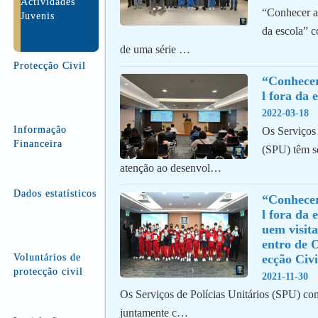
Actividades
“Conhecer a 
Juvenis
da escola” c
de uma série …
Protecção Civil
“Conhecer
l fora da 
2022-03-18
Informação
Os Serviços 
Financeira
(SPU) têm s
atenção ao desenvol…
Dados estatísticos
“Conhecer
l fora da 
uem visita
entro de 
Voluntários de
ecção Civi
protecção civil
2021-11-30
Os Serviços de Polícias Unitários (SPU) co
juntamente c…