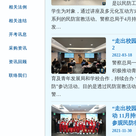
是以民防
相关法例
学生为对象，通过讲座及多元化互动方
系列的民防宣教活动。警察总局于4月
相关连结
发…
开考讯息
“走出校园
2
采购资讯
2022-03-18
资讯回顾
警察总局
积极推动
联络我们
育及青年发展局和学校合作，持续合办 
防”参访活动。目的是透过民防宣教活
警…
“走出校
动 11月
参观民防
2021-11-30