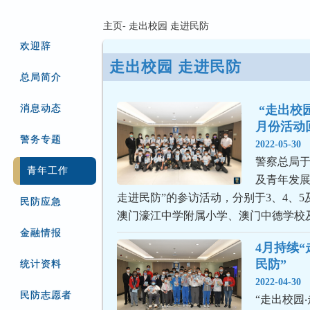
主页- 走出校园 走进民防
欢迎辞
走出校园 走进民防
总局简介
消息动态
 “走出校园・走进民防” 5
月份活动
警务专题
2022-05-30
警察总局于
青年工作
及青年发展
走进民防”的参访活动，分别于3、4、5
民防应急
澳门濠江中学附属小学、澳门中德学校
金融情报
4月持续
民防”
统计资料
2022-04-30
民防志愿者
“走出校园