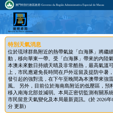
澳門特別行政區政府-Governo da Região Administrativa Especial de Macau
特別天氣消息
位於琉球群島附近的熱帶氣旋「白海豚」將繼
動，移向華東一帶。受「白海豚」帶來的內陸
本澳未來數日持續天晴及非常酷熱，最高氣溫可
上，市民應避免長時間在戶外逗留及提防中暑
發引起的強對流，在下午至晚間為本澳帶來強
風。 另外，目前位於海南島附近的低壓區，預料今
移入南海北部並減弱。本局正密切監測有關系
市民留意天氣變化及本局最新資訊。(於 2026年08
分 更新)