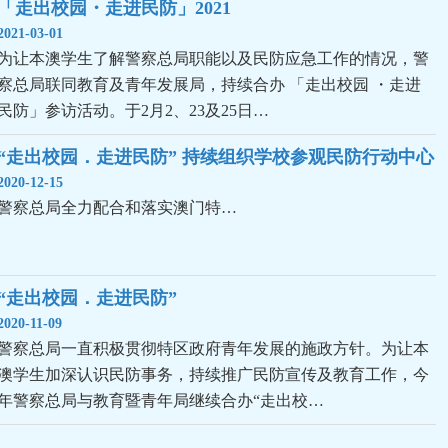
「走出校园・走进民防」2021
2021-03-01
为让本澳学生了解警察总局职能以及民防应急工作的情况，警
察总局联同教育及青年发展局，持续合办 「走出校园 ・走进
民防」参访活动。于2月2、23及25日…
“走出校园．走进民防” 持续组织学校参观民防行动中心
2020-12-15
警察总局全力配合和落实澳门特…
“走出校园．走进民防”
2020-11-09
警察总局一直积极贯彻特区政府青年发展的施政方针。为让本
澳学生加深认识民防事务，持续推广民防宣传及教育工作，今
年警察总局与教育暨青年局继续合办“走出校…