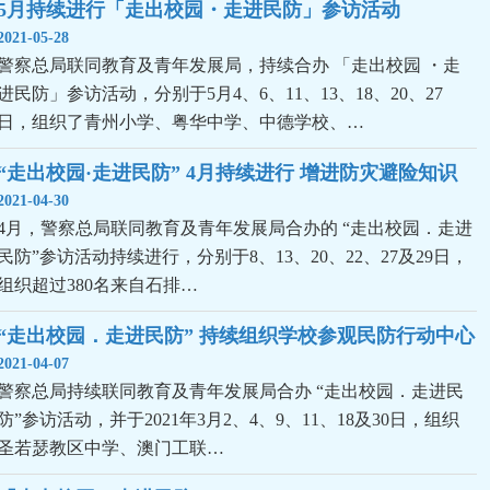
5月持续进行「走出校园・走进民防」参访活动
2021-05-28
警察总局联同教育及青年发展局，持续合办 「走出校园 ・走
进民防」参访活动，分别于5月4、6、11、13、18、20、27
日，组织了青州小学、粤华中学、中德学校、…
“走出校园·走进民防” 4月持续进行 增进防灾避险知识
2021-04-30
4月，警察总局联同教育及青年发展局合办的 “走出校园．走进
民防”参访活动持续进行，分别于8、13、20、22、27及29日，
组织超过380名来自石排…
“走出校园．走进民防” 持续组织学校参观民防行动中心
2021-04-07
警察总局持续联同教育及青年发展局合办 “走出校园．走进民
防”参访活动，并于2021年3月2、4、9、11、18及30日，组织
圣若瑟教区中学、澳门工联…