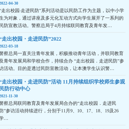
2022-04-30
“走出校园‧走进民防”系列活动是以民防工作为主题，以中小学
生为对象，通过讲座及多元化互动方式向学生展开了一系列的
民防宣教活动。警察总局于4月持续联同教育及青年发…
“走出校园・走进民防”2022
2022-03-18
警察总局一直关注青年发展，积极推动青年活动，并联同教育
及青年发展局和学校合作，持续合办 “走出校园．走进民防”参
访活动。目的是透过民防宣教活动，让本澳学生认识警…
“走出校园・走进民防”活动 11月持续组织学校师生参观
民防行动中心
2021-11-30
警察总局联同教育及青年发展局合办的“走出校园．走进民
防”参访活动持续进行，分别于11月9、10、17、18、19及26
兰学…