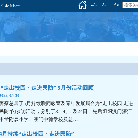
-Aa
Aa
+Aa
l de Macau
 “走出校园・走进民防” 5月份活动回顾
2022-05-30
警察总局于5月持续联同教育及青年发展局合办“走出校园‧走进
民防”的参访活动，分别于3、4、5及24日，先后组织澳门濠江
中学附属小学、澳门中德学校及慈…
4月持续“走出校园・走进民防”