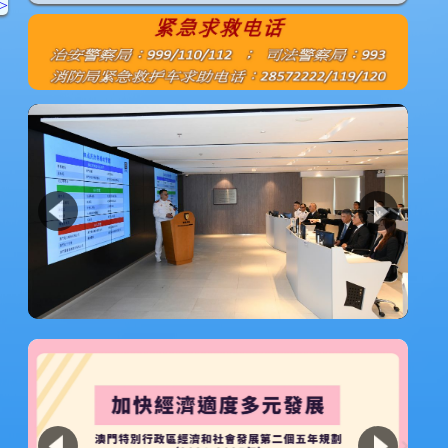
1
2
3
4
>