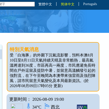
丨
丨
Português
繁體中文
简体中文
特別天氣消息
受「白海豚」的外圍下沉氣流影響，預料本澳8月
10日至8月11日天氣持續天晴及非常酷熱，最高氣
溫將達到36度，市區再高一兩度，市民應避免長時
間在戶外逗留及提防中暑，並留意高溫觸發引起的
強對流，在下午至晚間為本澳帶來強雷雨及強烈陣
風，請市民留意天氣變化及本局最新資訊。(於
2026年08月09日17時05分 更新)
更新时间： 2026-08-09 19:00
34°C
西北