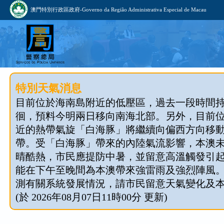
澳門特別行政區政府-Governo da Região Administrativa Especial de Macau
特別天氣消息
目前位於海南島附近的低壓區，過去一段時間
徊，預料今明兩日移向南海北部。另外，目前
近的熱帶氣旋「白海豚」將繼續向偏西方向移
帶。受「白海豚」帶來的內陸氣流影響，本澳
晴酷熱，市民應提防中暑，並留意高溫觸發引
能在下午至晚間為本澳帶來強雷雨及強烈陣風
測有關系統發展情況，請市民留意天氣變化及
(於 2026年08月07日11時00分 更新)