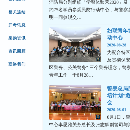
消防局分别组织「学警体验营2020」
约75名学员参观民防行动中心，与警察
相关连结
明一同参观交…
开考讯息
妇联青年
动中心
采购资讯
2020-08-28
资讯回顾
为配合特
及贯彻保安
联络我们
区警务、公关警务" 三个警务理念，警
青年工作，于8月28…
警察总局
培计划”
会
2020-08-01
8月1日，
中心李思雅关务总长及张志辉副警司与