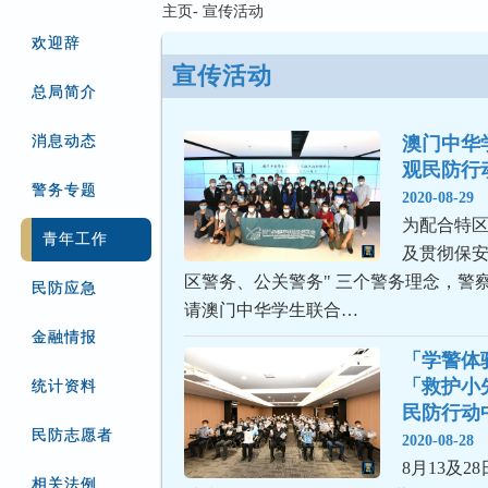
主页- 宣传活动
欢迎辞
宣传活动
总局简介
消息动态
澳门中华
观民防行
警务专题
2020-08-29
为配合特
青年工作
及贯彻保安
区警务、公关警务" 三个警务理念，警察
民防应急
请澳门中华学生联合…
金融情报
「学警体验
「救护小
统计资料
民防行动
民防志愿者
2020-08-28
8月13及
相关法例