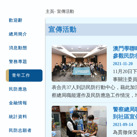
主頁- 宣傳活動
歡迎辭
宣傳活動
總局簡介
消息動態
澳門學聯
參觀民防
警務專題
2021-11-20
11月20
青年工作
事關注委
表合共37人到訪民防行動中心，藉此加
民防應急
察總局職能運作及民防應急工作情況，
金融情報
警察總局
到社區宣
統計資料
2021-09-14
民防志願者
為貫徹保安