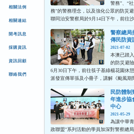
警務”、“
相關法例
務”的警務理念，以及強化公眾的防災
聯同治安警察局於9月14日下午，前往
相關連結
警察總局
開考訊息
傳民防資
採購資訊
2021-07-02
本澳已踏
資訊回顧
的防災避
6月30日下午，前往筷子基綠楊花園休
聯絡我們
派發宣傳單張及小冊子，講解《颱風期
民防體制
年進步協
中心
2021-05-29
為讓中華青
政聯盟”系列活動的學員加深對警察總