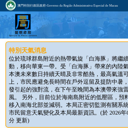
澳門特別行政區政府-Governo da Região Administrativa Especial de Macau
特別天氣消息
位於琉球群島附近的熱帶氣旋「白海豚」將繼
動，移向華東一帶。受「白海豚」帶來的內陸
本澳未來數日持續天晴及非常酷熱，最高氣溫可
上，市民應避免長時間在戶外逗留及提防中暑
發引起的強對流，在下午至晚間為本澳帶來強
風。 另外，目前位於海南島附近的低壓區，預料今
移入南海北部並減弱。本局正密切監測有關系
市民留意天氣變化及本局最新資訊。(於 2026年08
分 更新)