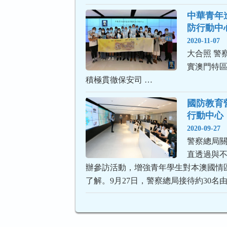
中華青年
防行動中
2020-11-07
大合照 警
實澳門特
積極貫徹保安司 …
國防教育
行動中心
2020-09-27
警察總局
直透過與
辦參訪活動，增強青年學生對本澳國情
了解。9月27日，警察總局接待約30名