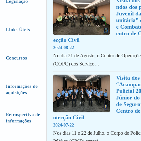
Visita dos
Legislação
ndos dos p
Juvenil d
unitária” 
e Combate
Links Úteis
entro de 
ecção Civil
2024-08-22
No dia 21 de Agosto, o Centro de Operações
Concursos
(COPC) dos Serviço…
Visita dos
“Acampame
Informações de
Policial 2
aquisições
Júnior do 
de Segura
Centro de
Retrospectiva de
otecção Civil
informações
2024-07-22
Nos dias 11 e 22 de Julho, o Corpo de Polí