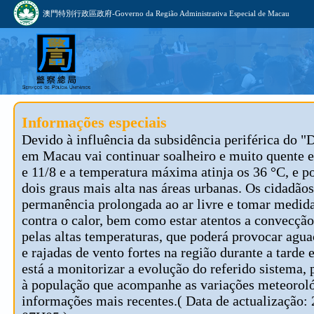
澳門特別行政區政府-Governo da Região Administrativa Especial de Macau
Informações especiais
Devido à influência da subsidência periférica do "
em Macau vai continuar soalheiro e muito quente e
e 11/8 e a temperatura máxima atinja os 36 °C, e p
dois graus mais alta nas áreas urbanas. Os cidadão
permanência prolongada ao ar livre e tomar medid
contra o calor, bem como estar atentos a convecçã
pelas altas temperaturas, que poderá provocar agua
e rajadas de vento fortes na região durante a tard
está a monitorizar a evolução do referido sistema, 
à população que acompanhe as variações meteoroló
informações mais recentes.( Data de actualização: