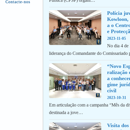
Pública (CPSP) organi…
Contacte-nos
Polícia juv
Kowloon, 
a o Centr
e Protecçã
2023-11-05
No dia 4 de
liderança do Comandante do Comissariado 
“Novo Esp
ralização 
a conhece
gime juríd
civil
2023-10-31
Em articulação com a campanha “Mês da div
destinada a jove…
Visita dos