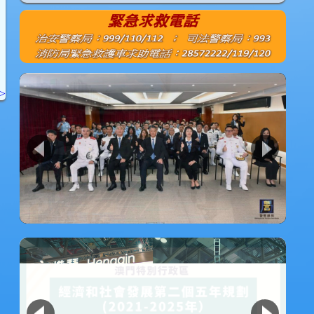
1
2
3
4
>