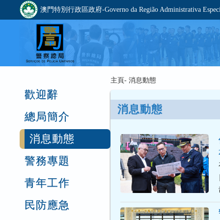
澳門特別行政區政府-Governo da Região Administrativa Especia
主頁- 消息動態
歡迎辭
消息動態
總局簡介
消息動態
警務專題
青年工作
民防應急