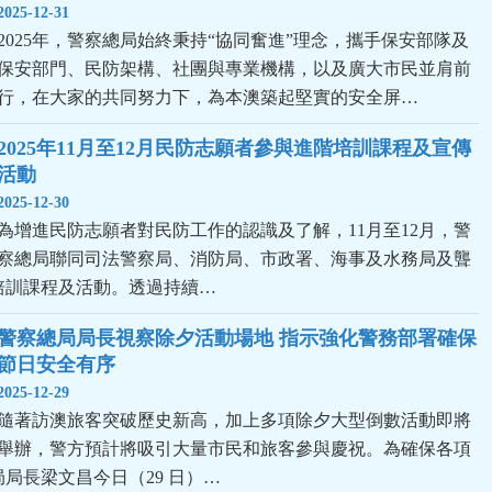
2025-12-31
2025年，警察總局始終秉持“協同奮進”理念，攜手保安部隊及
保安部門、民防架構、社團與專業機構，以及廣大市民並肩前
行，在大家的共同努力下，為本澳築起堅實的安全屏…
2025年11月至12月民防志願者參與進階培訓課程及宣傳
活動
2025-12-30
為增進民防志願者對民防工作的認識及了解，11月至12月，警
察總局聯同司法警察局、消防局、市政署、海事及水務局及聾
培訓課程及活動。透過持續…
警察總局局長視察除夕活動場地 指示強化警務部署確保
節日安全有序
2025-12-29
隨著訪澳旅客突破歷史新高，加上多項除夕大型倒數活動即將
舉辦，警方預計將吸引大量市民和旅客參與慶祝。為確保各項
局長梁文昌今日（29 日）…