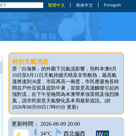
丨
丨
Português
繁體中文
简体中文
特別天氣消息
受「白海豚」的外圍下沉氣流影響，預料本澳8月
10日至8月11日天氣持續天晴及非常酷熱，最高氣
溫將達到36度，市區再高一兩度，市民應避免長時
間在戶外逗留及提防中暑，並留意高溫觸發引起的
強對流，在下午至晚間為本澳帶來強雷雨及強烈陣
風，請市民留意天氣變化及本局最新資訊。(於
2026年08月09日17時05分 更新)
更新時間： 2026-08-09 20:00
34°C
西北偏西