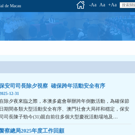
-Aa
Aa
+Aa
l de Macau
保安司司長除夕視察  確保跨年活動安全有序
2025-12-31
在除夕夜來臨之際，本澳多處會舉辦跨年倒數活動，為確保節
日期間各類大型活動安全有序、澳門社會大局祥和穩定，保安
司司長陳子勁今(31)親自前往多個大型慶祝活動場地及…
警察總局2025年度工作回顧