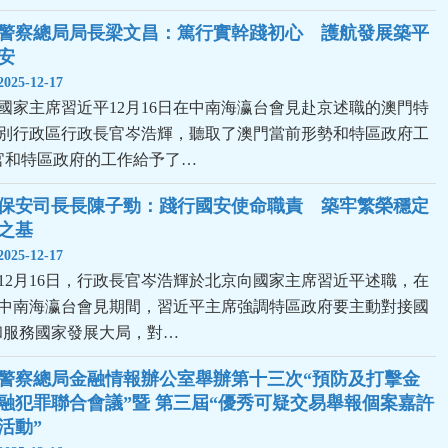
警察總局局長梁文昌：篤行實幹踐初心　護航發展築平
安
2025-12-17
國家主席習近平12月16日在中南海瀛台會見赴京述職的澳門特
別行政區行政長官岑浩輝，聽取了澳門當前形勢和特區政府工
官和特區政府的工作給予了…
保安司長長陳子勁：踐行國安使命職責　築牢繁榮穩定
之基
2025-12-17
12月16日，行政長官岑浩輝於北京向國家主席習近平述職，在
中南海瀛台會見期間，習近平主席強調特區政府要主動對接國
和服務國家發展大局，對…
警察總局金融情報辦公室舉辦第十三次“預防及打擊金
融犯罪聯合會議”暨 第三屆“優秀可疑交易舉報個案嘉許
活動”