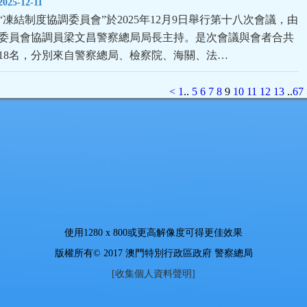
2025-12-11
“凍結制度協調委員會”於2025年12月9日舉行第十八次會議，由
委員會協調員梁文昌警察總局局長主持。是次會議與會者合共
18名，分別來自警察總局、檢察院、海關、法…
<
1
..
5
6
7
8
9
10
11
12
13
..
67
使用
1280 x 800
或更高解像度可得更佳效果
版權所有© 2017 澳門特別行政區政府 警察總局
[收集個人資料聲明]