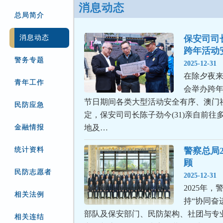
消息动态
总局简介
消息动态
保安司司
跨年活动
警务专题
2025-12-31
在除夕夜
青年工作
会举办跨
节日期间各类大型活动安全有序、澳门
民防应急
定，保安司司长陈子劲今(31)亲自前往
金融情报
地及…
统计资料
警察总局2
顾
民防志愿者
2025-12-31
2025年
相关法例
持“协同奋
部队及保安部门、民防架构、社团与专
相关连结