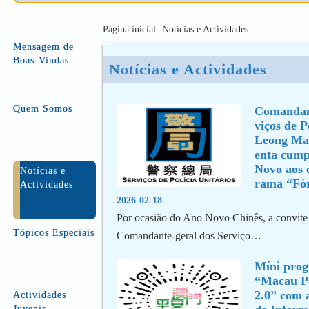
Página inicial- Notícias e Actividades
Mensagem de
Boas-Vindas
Notícias e Actividades
Quem Somos
Comandant
viços de Po
Leong Ma
enta cump
Novo aos 
Notícias e
rama “Fó
Actividades
2026-02-18
Por ocasião do Ano Novo Chinês, a convit
Tópicos Especiais
Comandante-geral dos Serviço…
Míni prog
“Macau Pa
2.0” com 
Actividades
Juvenis