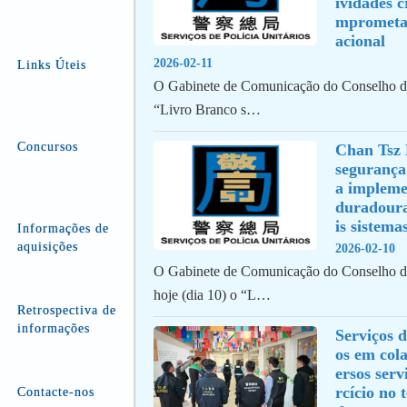
ividades c
mprometa
acional
2026-02-11
Links Úteis
O Gabinete de Comunicação do Conselho de
“Livro Branco s…
Concursos
Chan Tsz 
segurança
a implemen
duradoura
is sistema
Informações de
aquisições
2026-02-10
O Gabinete de Comunicação do Conselho d
hoje (dia 10) o “L…
Retrospectiva de
informações
Serviços d
os em col
ersos serv
rcício no 
Contacte-nos