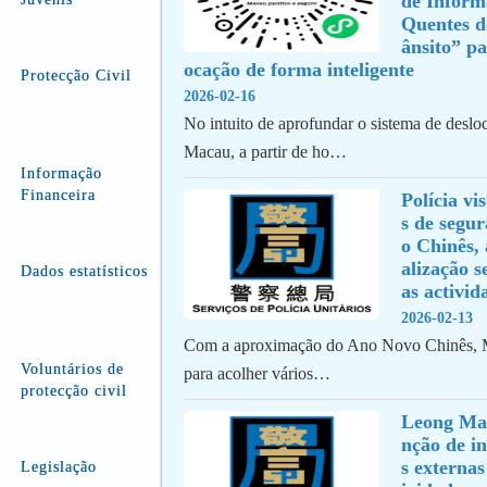
de Inform
Quentes d
ânsito” pa
ocação de forma inteligente
Protecção Civil
2026-02-16
No intuito de aprofundar o sistema de deslo
Macau, a partir de ho…
Informação
Financeira
Polícia vi
s de segu
o Chinês,
alização s
Dados estatísticos
as activid
2026-02-13
Com a aproximação do Ano Novo Chinês, M
Voluntários de
para acolher vários…
protecção civil
Leong Ma
nção de in
s externas
Legislação