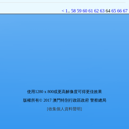
<
1
..
58
59
60
61
62
63
64
65
66
67
使用
1280 x 800
或更高解像度可得更佳效果
版權所有© 2017 澳門特別行政區政府 警察總局
[收集個人資料聲明]