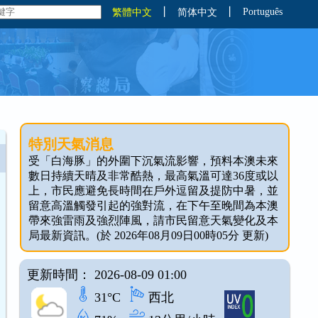
丨
丨
Português
繁體中文
简体中文
特別天氣消息
受「白海豚」的外圍下沉氣流影響，預料本澳未來
數日持續天晴及非常酷熱，最高氣溫可達36度或以
上，市民應避免長時間在戶外逗留及提防中暑，並
留意高溫觸發引起的強對流，在下午至晚間為本澳
帶來強雷雨及強烈陣風，請市民留意天氣變化及本
局最新資訊。(於 2026年08月09日00時05分 更新)
更新時間： 2026-08-09 01:00
31°C
西北