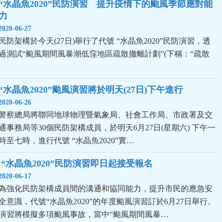
“水晶魚2020”民防演習　提升疫情下的颱風季節應對能
力
2020-06-27
民防架構於今天(27日)舉行了代號 “水晶魚2020”民防演習，透
過測試“颱風期間風暴潮低窪地區疏散撤離計劃”(下稱：“疏散
“水晶魚2020”颱風演習將於明天(27日)下午進行
2020-06-26
警察總局將聯同地球物理暨氣象局、社會工作局、市政署及交
通事務局等30個民防架構成員，於明天6月27日(星期六) 下午一
時至七時，進行代號 “水晶魚2020”實…
 “水晶魚2020”民防演習即日起接受報名
2020-06-17
為強化民防架構成員間的溝通和協同能力，提升市民的應急安
全意識，代號“水晶魚2020”的年度颱風演習訂於6月27日舉行。
演習將模擬多項颱風事故，當中“颱風期間風暴…