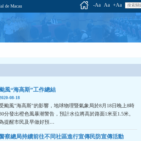
-Aa
Aa
+Aa
l de Macau
颱風“海高斯”工作總結
2020-08-18
受颱風"海高斯"的影響，地球物理暨氣象局於8月18日晚上8時
30分發出橙色風暴潮警告，預計水位將高於路面1米至1.5米。
為提醒市民及早做好預…
警察總局持續前往不同社區進行宣傳民防宣傳活動