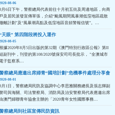
2020-08-06
8月6日下午，警察總局代表前往十月初五街及周邊地區，向商
戶及居民派發宣傳單張，介紹“颱風期間風暴潮低窪地區疏散
撤離計劃”及“風暴潮高點及低窪地區音頻警報信號”。…
“天眼” 第四階段將投入運作
2020-08-05
根據2020年8月5日出版的第32期《澳門特別行政區公報》第II
組副刊中，刊登的第108/2020號保安司司長批示， "全澳城市
電子監察系…
警察總局應邀出席婦青“國培計劃”危機事件處理分享會
2020-08-01
8月1日，警察總局民防及協調中心李思雅關務總長及張志輝副
警司與海關、司法警察局、消防局及治安警察局代表應邀出席
由澳門婦聯青年協會主辦的「2020青年女性國際事務…
警察總局到社區宣傳民防資訊