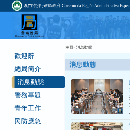
澳門特別行政區政府-Governo da Região Administrativa Especia
主頁- 消息動態
歡迎辭
消息動態
總局簡介
消息動態
警務專題
青年工作
民防應急