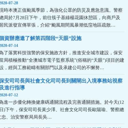
2020-07-28
現時本澳正值颱風季節，為強化公眾的防災及應急意識。警察
總局於7月28日下午，前往筷子基綠楊花園休憩區，向商戶及
居民派發宣傳單張，介紹“颱風期間風暴潮低窪地區疏散…
個資辦應邀了解第四階段“天眼”設施
2020-07-14
為了落實科技強警的保安施政方針，推進安全城市建設，保安
當局積極推動“全澳城市電子監察系統”(俗稱的“天眼”)項目的建
設，經與工務範疇有關部門以及承建公司的不懈努…
保安司司長與社會文化司司長到關閘出入境事務站視察
及進行指導
2020-07-12
為進一步優化轉換健康碼通關流程及完善通關措施。於今天(12
日)下午，保安司司長黃少澤、社會文化司司長歐陽瑜、警察總
文忠、治安警察局局長吳…