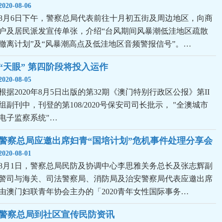
2020-08-06
8月6日下午，警察总局代表前往十月初五街及周边地区，向商
户及居民派发宣传单张，介绍“台风期间风暴潮低洼地区疏散
撤离计划”及“风暴潮高点及低洼地区音频警报信号”。…
“天眼” 第四阶段将投入运作
2020-08-05
根据2020年8月5日出版的第32期《澳门特别行政区公报》第II
组副刊中，刊登的第108/2020号保安司司长批示， "全澳城市
电子监察系统"…
警察总局应邀出席妇青“国培计划”危机事件处理分享会
2020-08-01
8月1日，警察总局民防及协调中心李思雅关务总长及张志辉副
警司与海关、司法警察局、消防局及治安警察局代表应邀出席
由澳门妇联青年协会主办的「2020青年女性国际事务…
警察总局到社区宣传民防资讯