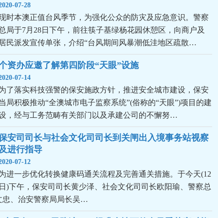
2020-07-28
现时本澳正值台风季节，为强化公众的防灾及应急意识。警察
总局于7月28日下午，前往筷子基绿杨花园休憩区，向商户及
居民派发宣传单张，介绍“台风期间风暴潮低洼地区疏散…
个资办应邀了解第四阶段“天眼”设施
2020-07-14
为了落实科技强警的保安施政方针，推进安全城市建设，保安
当局积极推动“全澳城市电子监察系统”(俗称的“天眼”)项目的建
设，经与工务范畴有关部门以及承建公司的不懈努…
保安司司长与社会文化司司长到关闸出入境事务站视察
及进行指导
2020-07-12
为进一步优化转换健康码通关流程及完善通关措施。于今天(12
日)下午，保安司司长黄少泽、社会文化司司长欧阳瑜、警察总
文忠、治安警察局局长吴…