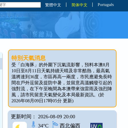
丨
丨
Português
繁體中文
简体中文
特別天氣消息
受「白海豚」的外圍下沉氣流影響，預料本澳8月
10日至8月11日天氣持續天晴及非常酷熱，最高氣
溫將達到36度，市區再高一兩度，市民應避免長時
間在戶外逗留及提防中暑，並留意高溫觸發引起的
強對流，在下午至晚間為本澳帶來強雷雨及強烈陣
風，請市民留意天氣變化及本局最新資訊。(於
2026年08月09日17時05分 更新)
更新时间： 2026-08-09 20:00
34°C
西北偏西