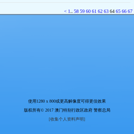
<
1
..
58
59
60
61
62
63
64
65
66
67
使用
1280 x 800
或更高解像度可得更佳效果
版权所有© 2017 澳门特别行政区政府 警察总局
[收集个人资料声明]