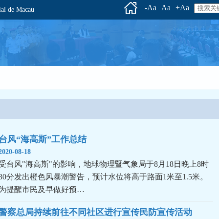
-Aa
Aa
+Aa
l de Macau
台风“海高斯”工作总结
2020-08-18
受台风"海高斯"的影响，地球物理暨气象局于8月18日晚上8时
30分发出橙色风暴潮警告，预计水位将高于路面1米至1.5米。
为提醒市民及早做好预…
警察总局持续前往不同社区进行宣传民防宣传活动