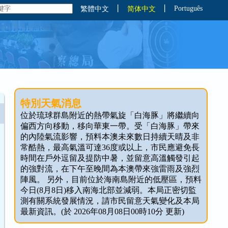
丨
丨
Português
繁體中文
简体中文
特別天氣消息
位於琉球群島附近的熱帶氣旋「白海豚」將繼續向
偏西方向移動，移向華東一帶。受「白海豚」帶來
的內陸氣流影響，預料本澳未來數日持續天晴及非
常酷熱，最高氣溫可達36度或以上，市民應避免長
時間在戶外逗留及提防中暑，並留意高溫觸發引起
的強對流，在下午至晚間為本澳帶來強雷雨及強烈
陣風。 另外，目前位於海南島附近的低壓區，預料
今日(8月8日)移入南海北部並減弱。本局正密切監
測有關系統發展情況，請市民留意天氣變化及本局
最新資訊。(於 2026年08月08日00時10分 更新)