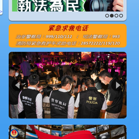
>
1
2
3
4