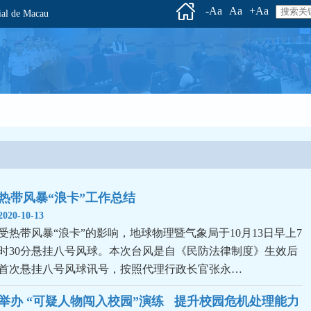
-Aa
Aa
+Aa
l de Macau
热带风暴“浪卡”工作总结
2020-10-13
受热带风暴“浪卡”的影响，地球物理暨气象局于10月13日早上7
时30分悬挂八号风球。本次台风是自《民防法律制度》生效后
首次悬挂八号风球讯号，按照代理行政长官张永…
举办 “可疑人物闯入校园”演练   提升校园危机处理能力