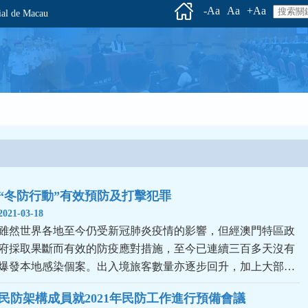
-Aa
Aa
+Aa
l de Macau
“冬防行動”有效預防及打擊犯罪
2021-03-18
雖然世界各地至今仍受新冠肺炎疫情的影響，但經澳門特區政
府採取果斷而有效的防疫應對措施，至今已連續三百多天沒有
爆發本地感染個案。出入境旅客數量亦逐步回升，加上大部…
民防架構成員就2021年民防工作進行預備會議