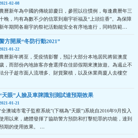
2021-02-08
農曆新年為中國的傳統節慶日，參照以往慣例，每逢農曆年三
十晚，均有為數不少的信眾到廟宇祈福及“上頭炷香”。為保障
新年期間各廟宇的祭祀活動能安全有序地進行，同時防範…
警方開展“冬防行動2021”
2021-01-22
農曆新年將至，受疫情影響，預計大部分本地居民將留澳度
歲，而部份內地旅客亦會選擇在佳節假期來澳旅遊。為遏止不
法分子趁市面人流增多、財貨聚積，以及休業商廈人去樓空
“天眼”人臉及車牌識別測試達預期效果
2021-01-21
“全澳城市電子監察系統”(下稱為“天眼”)系統自2016年9月投入
使用以來，總體發揮了協助警方預防和打擊犯罪的功能，達到
預期的使用效果。 …