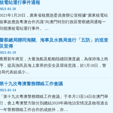
核電站運行事件通報
2021-01-20
2021年1月20日，廣東省核應急委員會辦公室根據“廣東核電站
核事故應急粵澳合作共識”向澳門特別行政區警察總局通報一
則嶺澳核電站運行事件。 …
警察總局聯同海關、海事及水務局進行「五防」的巡查
及宣傳
2021-01-19
農曆新年將至，大量漁船及船舶陸續回澳度歲，為保持海上秩
序，提高漁民及海上業界的安全及環保意識，於1月18日，警
務局代表組成小…
第十九次粵澳警務聯絡工作會議
2021-01-14
「第十九次粵澳警務聯絡工作會議」于本月13至14日在澳門舉
行，會上粵澳雙方除分別總結2020年兩地治安情况及檢視過去
一年警務聯絡工作合作的成效外，亦…