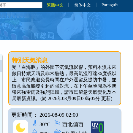
丨
丨
Português
繁體中文
简体中文
特別天氣消息
受「白海豚」的外圍下沉氣流影響，預料本澳未來
數日持續天晴及非常酷熱，最高氣溫可達36度或以
上，市民應避免長時間在戶外逗留及提防中暑，並
留意高溫觸發引起的強對流，在下午至晚間為本澳
帶來強雷雨及強烈陣風，請市民留意天氣變化及本
局最新資訊。(於 2026年08月09日00時05分 更新)
更新時間： 2026-08-09 02:00
30°C
西北偏西