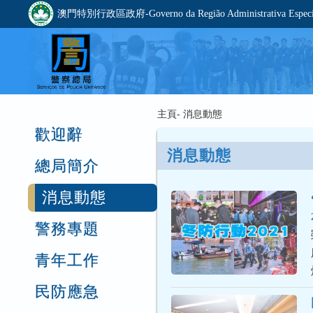
澳門特別行政區政府-Governo da Região Administrativa Especia
主頁- 消息動態
歡迎辭
消息動態
總局簡介
消息動態
警務專題
青年工作
民防應急