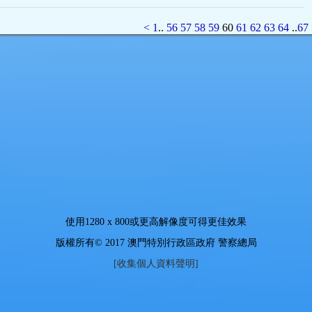
<
1
..
56
57
58
59
60
61
62
63
64
..
67
使用
1280 x 800
或更高解像度可得更佳效果
版權所有© 2017 澳門特別行政區政府 警察總局
[收集個人資料聲明]