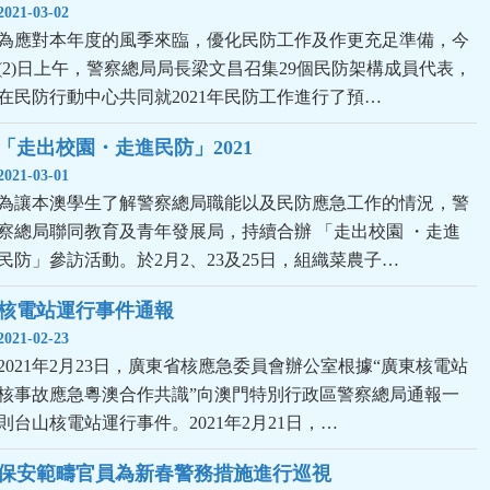
2021-03-02
為應對本年度的風季來臨，優化民防工作及作更充足準備，今
(2)日上午，警察總局局長梁文昌召集29個民防架構成員代表，
在民防行動中心共同就2021年民防工作進行了預…
「走出校園・走進民防」2021
2021-03-01
為讓本澳學生了解警察總局職能以及民防應急工作的情況，警
察總局聯同教育及青年發展局，持續合辦 「走出校園 ・走進
民防」參訪活動。於2月2、23及25日，組織菜農子…
核電站運行事件通報
2021-02-23
2021年2月23日，廣東省核應急委員會辦公室根據“廣東核電站
核事故應急粵澳合作共識”向澳門特別行政區警察總局通報一
則台山核電站運行事件。2021年2月21日，…
保安範疇官員為新春警務措施進行巡視