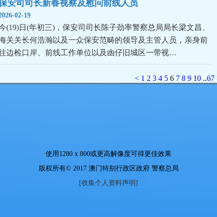
保安司司长新春视察及慰问前线人员
2026-02-19
今(19)日(年初三)，保安司司长陈子劲率警察总局局长梁文昌、
海关关长何浩瀚以及一众保安范畴的领导及主管人员，亲身前
往边检口岸、前线工作单位以及凼仔旧城区一带视…
<
1
2
3
4
5
6
7
8
9
10
..
67
使用
1280 x 800
或更高解像度可得更佳效果
版权所有© 2017 澳门特别行政区政府 警察总局
[收集个人资料声明]