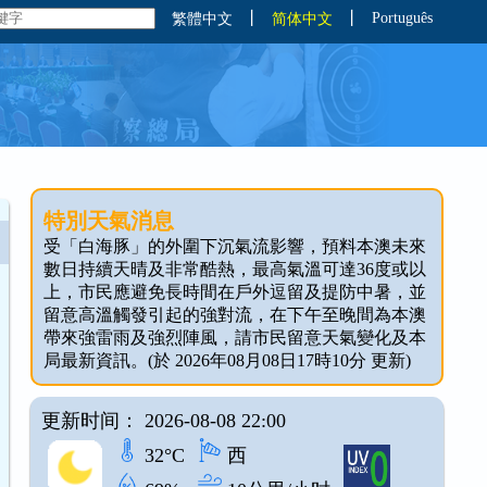
丨
丨
Português
繁體中文
简体中文
特別天氣消息
受「白海豚」的外圍下沉氣流影響，預料本澳未來
數日持續天晴及非常酷熱，最高氣溫可達36度或以
上，市民應避免長時間在戶外逗留及提防中暑，並
留意高溫觸發引起的強對流，在下午至晚間為本澳
帶來強雷雨及強烈陣風，請市民留意天氣變化及本
局最新資訊。(於 2026年08月08日17時10分 更新)
更新时间： 2026-08-08 22:00
32°C
西