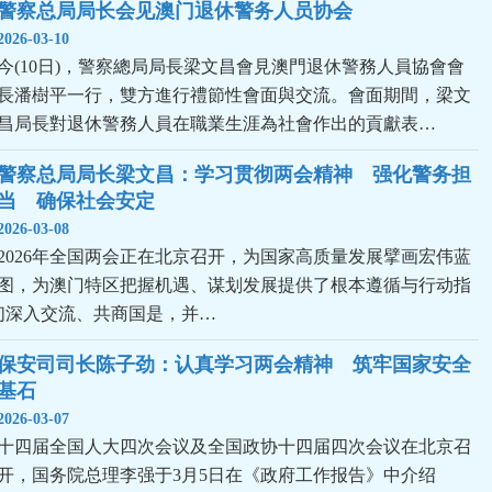
警察总局局长会见澳门退休警务人员协会
2026-03-10
今(10日)，警察總局局長梁文昌會見澳門退休警務人員協會會
長潘樹平一行，雙方進行禮節性會面與交流。會面期間，梁文
昌局長對退休警務人員在職業生涯為社會作出的貢獻表…
警察总局局长梁文昌：学习贯彻两会精神　强化警务担
当　确保社会安定
2026-03-08
2026年全国两会正在北京召开，为国家高质量发展擘画宏伟蓝
图，为澳门特区把握机遇、谋划发展提供了根本遵循与行动指
们深入交流、共商国是，并…
保安司司长陈子劲：认真学习两会精神　筑牢国家安全
基石
2026-03-07
十四届全国人大四次会议及全国政协十四届四次会议在北京召
开，国务院总理李强于3月5日在《政府工作报告》中介绍