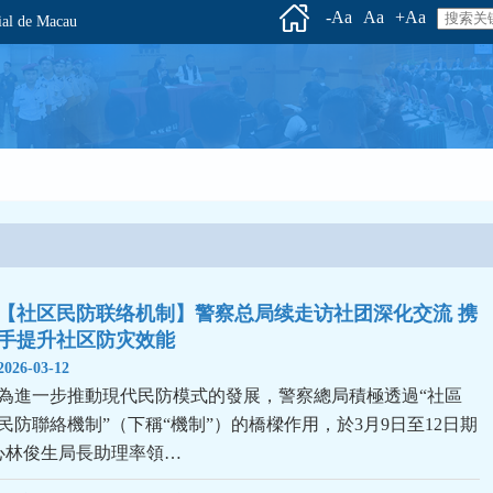
-Aa
Aa
+Aa
l de Macau
【社区民防联络机制】警察总局续走访社团深化交流 携
手提升社区防灾效能
2026-03-12
為進一步推動現代民防模式的發展，警察總局積極透過“社區
民防聯絡機制”（下稱“機制”）的橋樑作用，於3月9日至12日期
心林俊生局長助理率領…