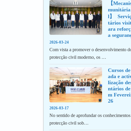
【Mecanism
munitária 
l】  Serviç
tários vis
ara reforç
a seguran
2026-03-24
Com vista a promover o desenvolvimento d
protecção civil moderno, os …
Cursos de
ada e acti
lização de
ntários de
m Feverei
26
2026-03-17
No sentido de aprofundar os conhecimentos 
protecção civil sob…