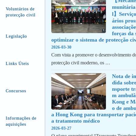
【Mecanism
munitária 
Voluntários de
l】Serviços
protecção civil
ários pros
associaçõe
forças da s
Legislação
optimizar o sistema de protecção civ
2026-03-30
Com vista a promover o desenvolvimento d
protecção civil moderno, os …
Links Úteis
Nota de i
dida sobre
nsporte tr
Concursos
m ambulân
Kong e Ma
o de ambu
a Hong Kong para transportar paci
Informações de
a tratamento médico
aquisições
2026-03-27
O plano experimental “Transporte Transfron