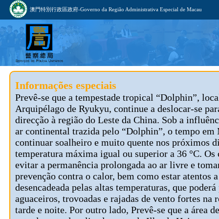
澳門特別行政區政府-Governo da Região Administrativa Especial de Macau
Informações especiais
Prevê-se que a tempestade tropical “Dolphin”, loca
Arquipélago de Ryukyu, continue a deslocar-se par
direcção à região do Leste da China. Sob a influênc
ar continental trazida pelo “Dolphin”, o tempo em
continuar soalheiro e muito quente nos próximos d
temperatura máxima igual ou superior a 36 °C. Os
evitar a permanência prolongada ao ar livre e tom
prevenção contra o calor, bem como estar atentos 
desencadeada pelas altas temperaturas, que poderá
aguaceiros, trovoadas e rajadas de vento fortes na 
tarde e noite. Por outro lado, Prevê-se que a área d