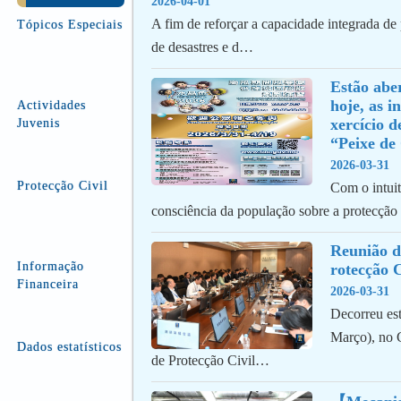
2026-04-01
A fim de reforçar a capacidade integrada de
Tópicos Especiais
de desastres e d…
Estão aber
hoje, as i
Actividades
xercício de
Juvenis
“Peixe de 
2026-03-31
Protecção Civil
Com o intuit
consciência da população sobre a protecção
Reunião d
Informação
rotecção C
Financeira
2026-03-31
Decorreu es
Março), no 
Dados estatísticos
de Protecção Civil…