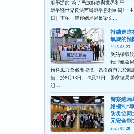
府舉辦的“為了民族解放與世界和平—
戰爭暨世界反法西斯戰爭勝利80周年”主
日）下午，警察總局局長梁文…
持續走進
氣旋的預
2025-08-23
受熱帶氣旋
物理氣象局
預料風力會逐漸增強。為提醒市民於颱
備，於8月18日、20及21日，警察總
組…
警察總局
絡機制”
防災協同
元安全能
2025-08-20