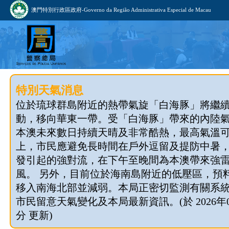
澳門特別行政區政府-Governo da Região Administrativa Especial de Macau
特別天氣消息
位於琉球群島附近的熱帶氣旋「白海豚」將繼
動，移向華東一帶。受「白海豚」帶來的內陸
本澳未來數日持續天晴及非常酷熱，最高氣溫可
上，市民應避免長時間在戶外逗留及提防中暑
發引起的強對流，在下午至晚間為本澳帶來強
風。 另外，目前位於海南島附近的低壓區，預料今
移入南海北部並減弱。本局正密切監測有關系
市民留意天氣變化及本局最新資訊。(於 2026年08
分 更新)