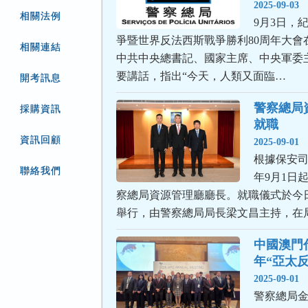
2025-09-03
相關法例
9月3日，
爭暨世界反法西斯戰爭勝利80周年大會
相關連結
中共中央總書記、國家主席、中央軍委
要講話，指出“今天，人類又面臨…
開考訊息
警察總局
採購資訊
就職
資訊回顧
2025-09-01
根據保安司
聯絡我們
年9月1日
察總局資源管理廳廳長。就職儀式於今日
舉行，由警察總局局長梁文昌主持，在
中國澳門代
年“亞太
2025-09-01
警察總局