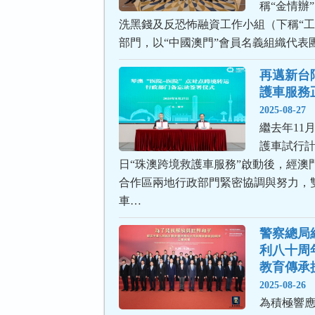
稱“金情辦
洗黑錢及反恐怖融資工作小組（下稱“工
部門，以“中國澳門”會員名義組織代表團，
再邁新台
護車服務
2025-08-27
繼去年11
護車試行計
日“珠澳跨境救護車服務”啟動後，經澳
合作區兩地行政部門緊密協調與努力，
車…
警察總局
利八十周
教育傳承
2025-08-26
為積極響