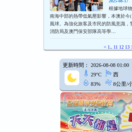
2025-08-17
根據地球
南海中部的熱帶低氣壓影響，本澳於今(1
風球。為強化旅客及市民的防風意識，
消防局及澳門保安部隊高等學…
<
1
..
11
12
13
更新時間： 2026-08-08 01:00
29°C
西
83%
8公里/