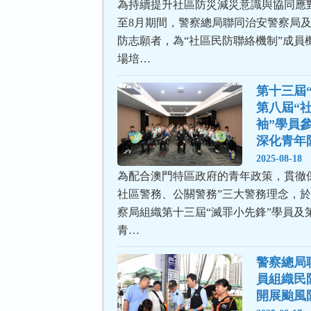
為持續提升社區防災減災意識與協同應
至8月期間，警察總局聯同治安警察局
防志願者，為“社區民防聯絡機制”成員
場培…
第十三屆
第八屆“
袖”學員
深化青年
2025-08-18
為配合澳門特區政府的青年政策，貫徹
社區警務、公關警務”三大警務理念，於
察局組織第十三屆“滅罪小先鋒”學員及
青…
警察總局
員組織民
開展颱風