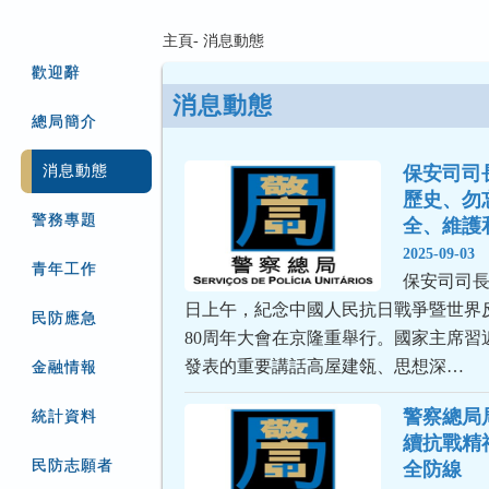
主頁- 消息動態
歡迎辭
消息動態
總局簡介
消息動態
保安司司
歷史、勿
警務專題
全、維護
2025-09-03
青年工作
保安司司長
日上午，紀念中國人民抗日戰爭暨世界
民防應急
80周年大會在京隆重舉行。國家主席習
發表的重要講話高屋建瓴、思想深…
金融情報
警察總局
統計資料
續抗戰精
民防志願者
全防線