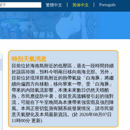
丨
丨
Português
繁體中文
简体中文
特別天氣消息
目前位於海南島附近的低壓區，過去一段時間持續
於該區徘徊，預料今明兩日移向南海北部。另外，
目前位於琉球群島附近的熱帶氣旋「白海豚」將繼
續向偏西方向移動，移向華東一帶。受「白海豚」
帶來的內陸氣流影響，本澳未來數日仍然天晴酷
熱，市民應提防中暑，並留意高溫觸發引起的強對
流，可能在下午至晚間為本澳帶來強雷雨及強烈陣
風。本局正密切監測有關系統發展情況，請市民留
意天氣變化及本局最新資訊。(於 2026年08月07日
11時00分 更新)