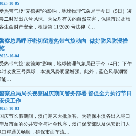
2025-10-05
受热带气旋“麦德姆”的影响，地球物理气象局于今日（5日）凌
晨二时发出八号风球。为应对有关的自然灾害，保障市民及旅
客生命财产安全，根据第 11/2020 号法律《…
警察总局呼吁密切留意热带气旋动向  做好防风防浸措
施
2025-10-04
受热带气旋"麦德姆"影响，地球物理气象局已于今（4日）下午
4时改发三号风球，本澳风势明显增强。此外，蓝色风暴潮警
可能…
警察总局局长视察国庆期间警务部署 督促全力执行节日
安保工作
2025-10-03
国庆节长假期间，澳门迎来大批旅客。为确保本澳各出入境口
岸及市面的公共安全与社会秩序，澳门保安部队及保安部门人
境口岸通关畅顺，确保市面车流…