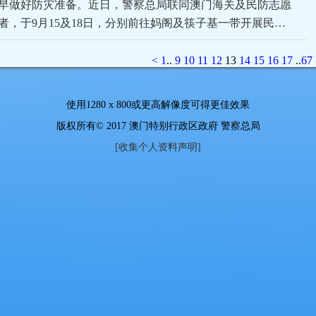
早做好防灾准备。近日，警察总局联同澳门海关及民防志愿
者，于9月15及18日，分别前往妈阁及筷子基一带开展民…
<
1
..
9
10
11
12
13
14
15
16
17
..
67
使用
1280 x 800
或更高解像度可得更佳效果
版权所有© 2017 澳门特别行政区政府 警察总局
[收集个人资料声明]