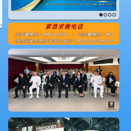
1
2
3
4
>