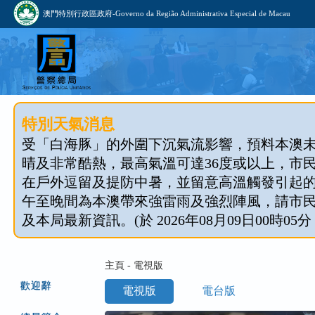
澳門特別行政區政府-Governo da Região Administrativa Especial de Macau
特別天氣消息
受「白海豚」的外圍下沉氣流影響，預料本澳
晴及非常酷熱，最高氣溫可達36度或以上，市
在戶外逗留及提防中暑，並留意高溫觸發引起
午至晚間為本澳帶來強雷雨及強烈陣風，請市
及本局最新資訊。(於 2026年08月09日00時05分
主頁 - 電視版
歡迎辭
電視版
電台版