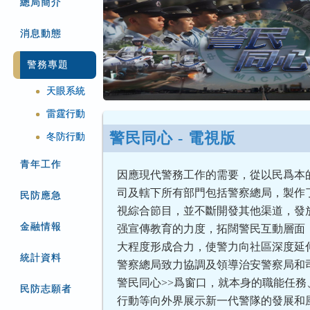
總局簡介
消息動態
警務專題
天眼系統
●
雷霆行動
●
警民同心 - 電視版
冬防行動
●
青年工作
因應現代警務工作的需要，從以民爲本
司及轄下所有部門包括警察總局，製作了
民防應急
視綜合節目，並不斷開發其他渠道，發
金融情報
强宣傳教育的力度，拓闊警民互動層面
大程度形成合力，使警力向社區深度延
統計資料
警察總局致力協調及領導治安警察局和司
警民同心>>爲窗口，就本身的職能任務
民防志願者
行動等向外界展示新一代警隊的發展和