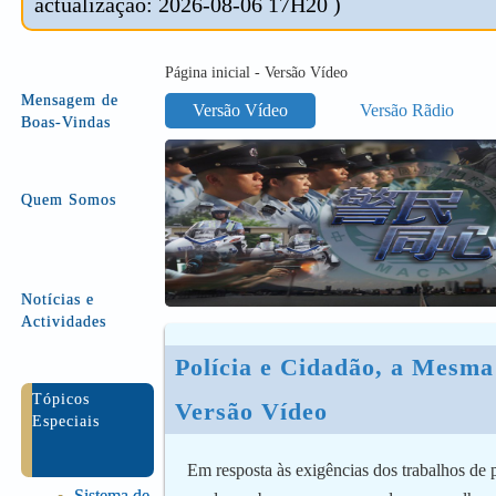
actualização: 2026-08-06 17H20 )
Página inicial - Versão Vídeo
Mensagem de
Versão Vídeo
Versão Rãdio
Boas-Vindas
Quem Somos
Notícias e
Actividades
Polícia e Cidadão, a Mesma
Tópicos
Versão Vídeo
Especiais
Em resposta às exigências dos trabalhos de 
Sistema de