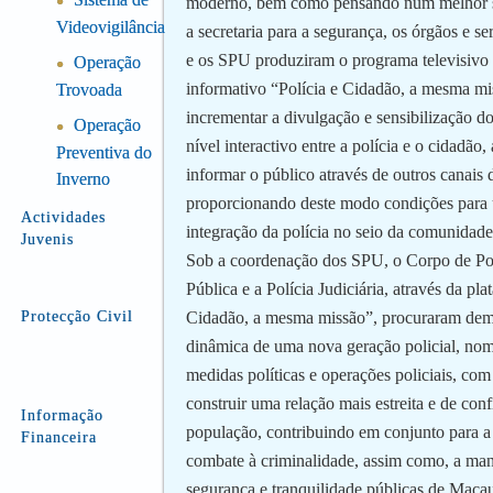
●
moderno, bem como pensando num melhor s
Videovigilância
a secretaria para a segurança, os órgãos e se
e os SPU produziram o programa televisivo 
Operação
●
informativo “Polícia e Cidadão, a mesma mi
Trovoada
incrementar a divulgação e sensibilização do
Operação
●
nível interactivo entre a polícia e o cidadão,
Preventiva do
informar o público através de outros canais
Inverno
proporcionando deste modo condições para
Actividades
integração da polícia no seio da comunidade
Juvenis
Sob a coordenação dos SPU, o Corpo de Pol
Pública e a Polícia Judiciária, através da pla
Protecção Civil
Cidadão, a mesma missão”, procuraram demo
dinâmica de uma nova geração policial, no
medidas políticas e operações policiais, com
construir uma relação mais estreita e de con
Informação
população, contribuindo em conjunto para a
Financeira
combate à criminalidade, assim como, a ma
segurança e tranquilidade públicas de Maca