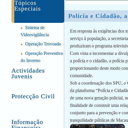
Tópicos
Especiais
Polícia e Cidadão, 
Sistema de
●
Em resposta às exigências dos
Videovigilância
serviço à população, a secretari
Operação Trovoada
●
produziram o programa televisiv
Operação Preventiva
Com vista a incrementar a divulg
●
do Inverno
a polícia e o cidadão, a polícia
proporcionando deste modo cond
Actividades
Juvenis
comunidade.
Sob a coordenação dos SPU, o Co
da plataforma “Polícia e Cidad
Protecção Civil
de uma nova geração policial, n
finalidade de construir uma rel
conjunto para a prevenção e co
tranquilidade públicas de Macau
Informação
Financeira