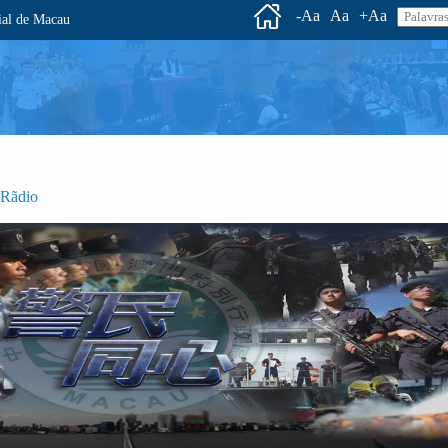
-Aa
Aa
+Aa
l de Macau
 Rãdio