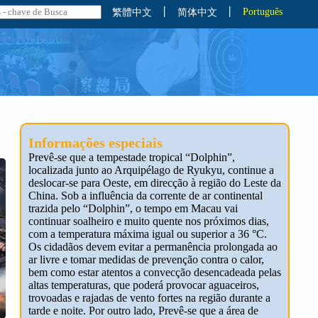
丨
丨
Português
繁體中文
简体中文
Informações especiais
Prevê-se que a tempestade tropical “Dolphin”,
localizada junto ao Arquipélago de Ryukyu, continue a
deslocar-se para Oeste, em direcção à região do Leste da
China. Sob a influência da corrente de ar continental
trazida pelo “Dolphin”, o tempo em Macau vai
continuar soalheiro e muito quente nos próximos dias,
com a temperatura máxima igual ou superior a 36 °C.
Os cidadãos devem evitar a permanência prolongada ao
ar livre e tomar medidas de prevenção contra o calor,
bem como estar atentos a convecção desencadeada pelas
altas temperaturas, que poderá provocar aguaceiros,
trovoadas e rajadas de vento fortes na região durante a
tarde e noite. Por outro lado, Prevê-se que a área de