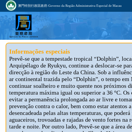
澳門特別行政區政府-Governo da Região Administrativa Especial de Macau
Informações especiais
Prevê-se que a tempestade tropical “Dolphin”, loca
Arquipélago de Ryukyu, continue a deslocar-se par
direcção à região do Leste da China. Sob a influênc
ar continental trazida pelo “Dolphin”, o tempo em
continuar soalheiro e muito quente nos próximos d
temperatura máxima igual ou superior a 36 °C. Os
evitar a permanência prolongada ao ar livre e tom
prevenção contra o calor, bem como estar atentos 
desencadeada pelas altas temperaturas, que poderá
aguaceiros, trovoadas e rajadas de vento fortes na 
tarde e noite. Por outro lado, Prevê-se que a área d