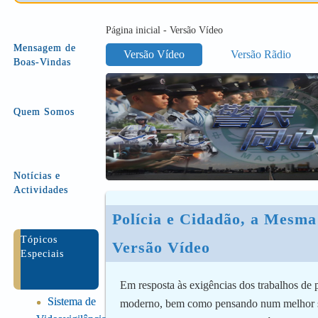
Página inicial - Versão Vídeo
Mensagem de
Versão Vídeo
Versão Rãdio
Boas-Vindas
Quem Somos
Notícias e
Actividades
Polícia e Cidadão, a Mesma
Tópicos
Versão Vídeo
Especiais
Em resposta às exigências dos trabalhos de 
Sistema de
●
moderno, bem como pensando num melhor s