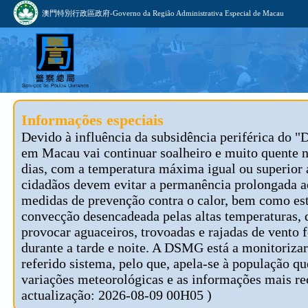
澳門特別行政區政府-Governo da Região Administrativa Especial de Macau
Informações especiais
Devido à influência da subsidência periférica do "
em Macau vai continuar soalheiro e muito quente 
dias, com a temperatura máxima igual ou superior 
cidadãos devem evitar a permanência prolongada ao
medidas de prevenção contra o calor, bem como est
convecção desencadeada pelas altas temperaturas, 
provocar aguaceiros, trovoadas e rajadas de vento f
durante a tarde e noite. A DSMG está a monitoriza
referido sistema, pelo que, apela-se à população 
variações meteorológicas e as informações mais re
actualização: 2026-08-09 00H05 )