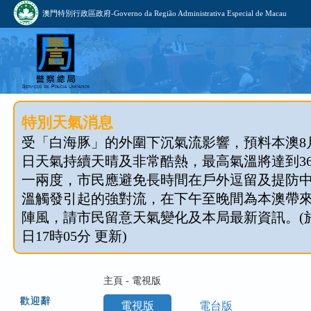
澳門特別行政區政府-Governo da Região Administrativa Especial de Macau
特別天氣消息
受「白海豚」的外圍下沉氣流影響，預料本澳8月1
日天氣持續天晴及非常酷熱，最高氣溫將達到3
一兩度，市民應避免長時間在戶外逗留及提防
溫觸發引起的強對流，在下午至晚間為本澳帶
陣風，請市民留意天氣變化及本局最新資訊。(於 2
日17時05分 更新)
主頁 - 電視版
歡迎辭
電視版
電台版