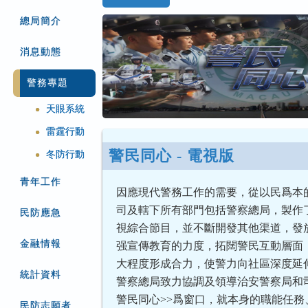
總局簡介
消息動態
警務專題
天眼系統
●
雷霆行動
●
警民同心 - 電視版
冬防行動
●
青年工作
因應現代警務工作的需要，從以民爲本
司及轄下所有部門包括警察總局，製作了
民防應急
視綜合節目，並不斷開發其他渠道，發
金融情報
强宣傳教育的力度，拓闊警民互動層面
大程度形成合力，使警力向社區深度延
統計資料
警察總局致力協調及領導治安警察局和司
警民同心>>爲窗口，就本身的職能任務
民防志願者