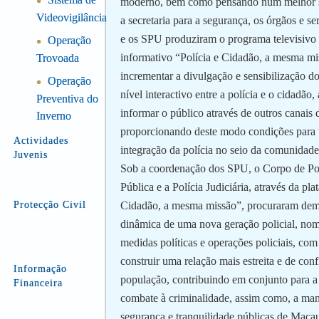
●
moderno, bem como pensando num melhor s
Videovigilância
a secretaria para a segurança, os órgãos e se
e os SPU produziram o programa televisivo 
Operação
●
informativo “Polícia e Cidadão, a mesma mi
Trovoada
incrementar a divulgação e sensibilização do
Operação
●
nível interactivo entre a polícia e o cidadão,
Preventiva do
informar o público através de outros canais
Inverno
proporcionando deste modo condições para
Actividades
integração da polícia no seio da comunidade
Juvenis
Sob a coordenação dos SPU, o Corpo de Pol
Pública e a Polícia Judiciária, através da pla
Protecção Civil
Cidadão, a mesma missão”, procuraram demo
dinâmica de uma nova geração policial, no
medidas políticas e operações policiais, com
construir uma relação mais estreita e de con
Informação
população, contribuindo em conjunto para a
Financeira
combate à criminalidade, assim como, a ma
segurança e tranquilidade públicas de Maca