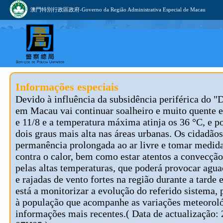
澳門特別行政區政府-Governo da Região Administrativa Especial de Macau
Informações especiais
Devido à influência da subsidência periférica do "
em Macau vai continuar soalheiro e muito quente e
e 11/8 e a temperatura máxima atinja os 36 °C, e p
dois graus mais alta nas áreas urbanas. Os cidadão
permanência prolongada ao ar livre e tomar medid
contra o calor, bem como estar atentos a convecçã
pelas altas temperaturas, que poderá provocar agua
e rajadas de vento fortes na região durante a tard
está a monitorizar a evolução do referido sistema, 
à população que acompanhe as variações meteoroló
informações mais recentes.( Data de actualização: