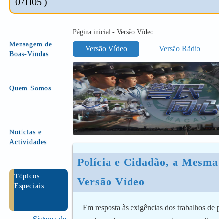
07H05 )
Página inicial - Versão Vídeo
Mensagem de
Versão Vídeo
Versão Rãdio
Boas-Vindas
Quem Somos
Notícias e
Actividades
Polícia e Cidadão, a Mesma
Tópicos
Versão Vídeo
Especiais
Em resposta às exigências dos trabalhos de 
Sistema de