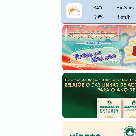
34°C
Su-Suest
59%
8km/hr