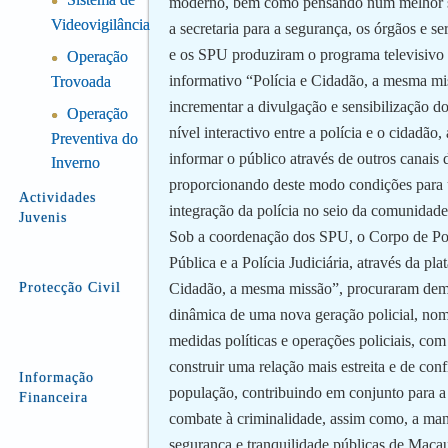
●
moderno, bem como pensando num melhor s
Videovigilância
a secretaria para a segurança, os órgãos e se
e os SPU produziram o programa televisivo 
Operação
●
informativo “Polícia e Cidadão, a mesma mi
Trovoada
incrementar a divulgação e sensibilização do
Operação
●
nível interactivo entre a polícia e o cidadão,
Preventiva do
informar o público através de outros canais
Inverno
proporcionando deste modo condições para
Actividades
integração da polícia no seio da comunidade
Juvenis
Sob a coordenação dos SPU, o Corpo de Pol
Pública e a Polícia Judiciária, através da pla
Protecção Civil
Cidadão, a mesma missão”, procuraram demo
dinâmica de uma nova geração policial, no
medidas políticas e operações policiais, com
construir uma relação mais estreita e de con
Informação
população, contribuindo em conjunto para a
Financeira
combate à criminalidade, assim como, a ma
segurança e tranquilidade públicas de Maca