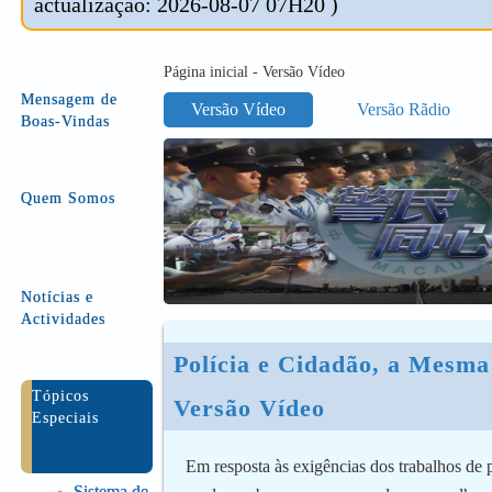
actualização: 2026-08-07 07H20 )
Página inicial - Versão Vídeo
Mensagem de
Versão Vídeo
Versão Rãdio
Boas-Vindas
Quem Somos
Notícias e
Actividades
Polícia e Cidadão, a Mesma
Tópicos
Versão Vídeo
Especiais
Em resposta às exigências dos trabalhos de 
Sistema de