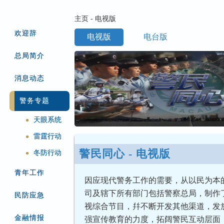
主页 - 电视版
欢迎辞
电视版
电台版
总局简介
消息动态
警务专题
天眼系统
●
雷霆行动
●
警民同心 - 电视版
冬防行动
●
青年工作
因应现代警务工作的需要，从以民为本
司及辖下所有部门包括警察总局，制作了
民防应急
视综合节目，幷不断开发其他渠道，发
金融情报
强宣传教育的力度，拓阔警民互动层面