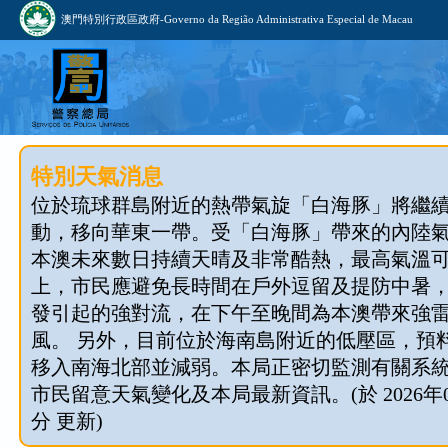
澳門特別行政區政府-Governo da Região Administrativa Especial de Macau
特別天氣消息
位於琉球群島附近的熱帶氣旋「白海豚」將繼
動，移向華東一帶。受「白海豚」帶來的內陸
本澳未來數日持續天晴及非常酷熱，最高氣溫可
上，市民應避免長時間在戶外逗留及提防中暑
發引起的強對流，在下午至晚間為本澳帶來強
風。 另外，目前位於海南島附近的低壓區，預料今
移入南海北部並減弱。本局正密切監測有關系
市民留意天氣變化及本局最新資訊。(於 2026年08
分 更新)