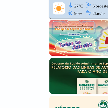
27°C
Noroest
90%
2km/hr