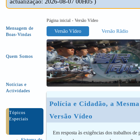
actualização: 2026-08-07 00H05 )
Página inicial - Versão Vídeo
Mensagem de
Versão Vídeo
Versão Rãdio
Boas-Vindas
Quem Somos
Notícias e
Actividades
Polícia e Cidadão, a Mesma
Tópicos
Versão Vídeo
Especiais
Em resposta às exigências dos trabalhos de 
Sistema de