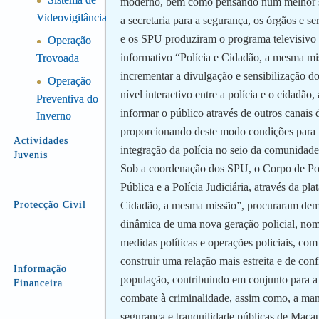
●
moderno, bem como pensando num melhor s
Videovigilância
a secretaria para a segurança, os órgãos e se
e os SPU produziram o programa televisivo 
Operação
●
informativo “Polícia e Cidadão, a mesma mi
Trovoada
incrementar a divulgação e sensibilização do
Operação
●
nível interactivo entre a polícia e o cidadão,
Preventiva do
informar o público através de outros canais
Inverno
proporcionando deste modo condições para
Actividades
integração da polícia no seio da comunidade
Juvenis
Sob a coordenação dos SPU, o Corpo de Pol
Pública e a Polícia Judiciária, através da pla
Protecção Civil
Cidadão, a mesma missão”, procuraram demo
dinâmica de uma nova geração policial, no
medidas políticas e operações policiais, com
construir uma relação mais estreita e de con
Informação
população, contribuindo em conjunto para a
Financeira
combate à criminalidade, assim como, a ma
segurança e tranquilidade públicas de Maca